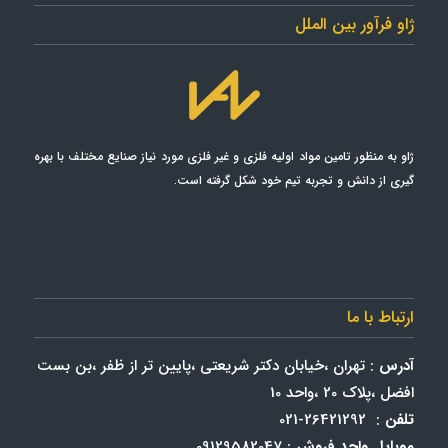
ژاو فرآور بین الملل
ژاو به منظور تامین مواد اولیه فلزی و غیر فلزی مورد نياز صنايع مختلف با بهره
گیری از دانش و تجربه تیم خود شکل گرفته است.
ارتباط با ما
آدرس
: تهران ،خیابان دکتر شریعتی ،پایین تر از ظفر ،بن بست
افضل ،پلاک 20 ،واحد 10
تلفن
: 26421292-021
موبایل واحد فروش
: 09129582047