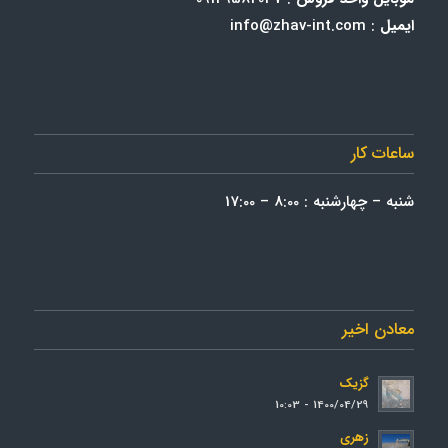
ایمیل
: info@zhav-int.com
ساعات کار
شنبه – چهارشنبه : 8:00 – 17:00
معادن اخیر
گزیک
1400/04/29 - 10:03
زهری