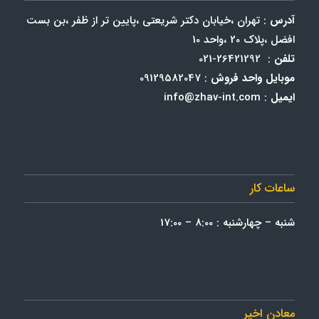
آدرس
: تهران ،خیابان دکتر شریعتی ،پایین تر از ظفر ،بن بست
افضل ،پلاک 20 ،واحد 10
تلفن
: 26421292-021
موبایل واحد فروش
: 09129582047
ایمیل
: info@zhav-int.com
ساعات کار
شنبه – چهارشنبه : 8:00 – 17:00
معادن اخیر