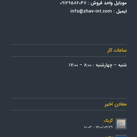
موبایل واحد فروش
: 09129582047
ایمیل
: info@zhav-int.com
ساعات کار
شنبه – چهارشنبه : 8:00 – 17:00
معادن اخیر
گزیک
1400/04/29 - 10:03