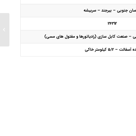
سان جنوبی – بیرجند – سربیشه
24312
زهری
ی – صنعت کابل سازی (رادیاتورها و مفتول های مسی)
آسفالت – 5/2 کیلومتر خاکی